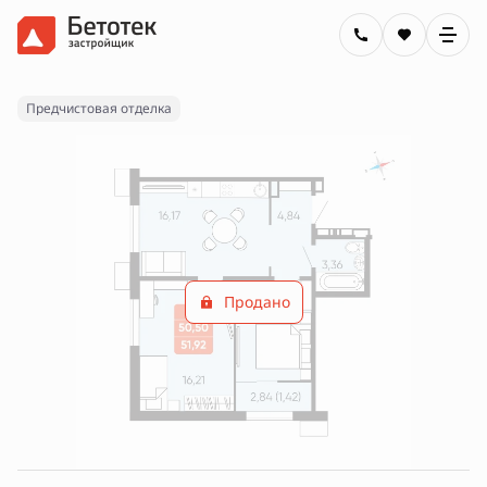
2
2-комнатная
51.92 м
Цена по запросу
Ипотека
от 29 880 руб.
Предчистовая отделка
Продано