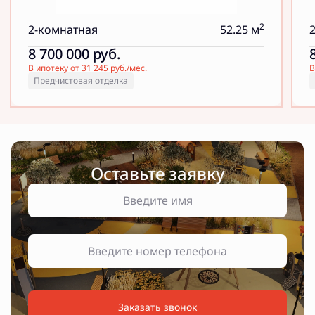
2
2-комнатная
52.25 м
8 700 000
руб.
В ипотеку от 31 245 руб./мес.
В
Предчистовая отделка
Оставьте заявку
Заказать звонок