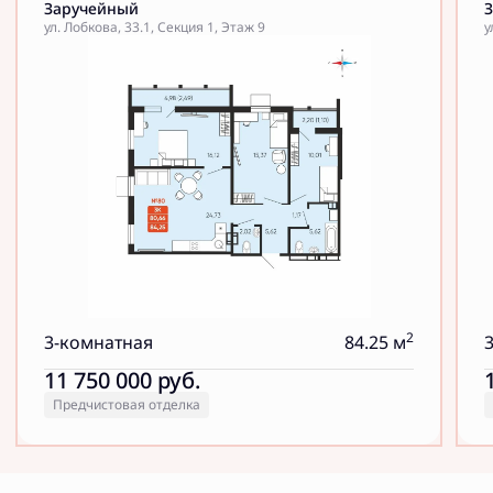
Заручейный
ул. Лобкова, 33.1, Секция 1, Этаж 9
у
2
3-комнатная
84.25 м
11 750 000
руб.
Предчистовая отделка