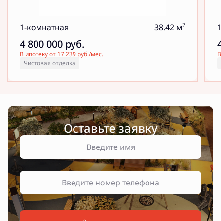
2
1-комнатная
38.42 м
4 800 000
руб.
В ипотеку от 17 239 руб./мес.
В
Чистовая отделка
Оставьте заявку