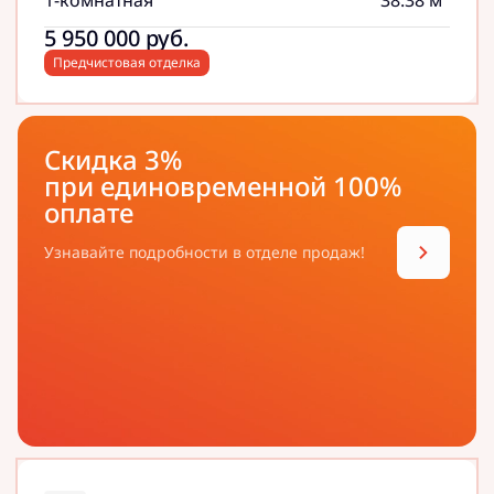
1-комнатная
38.38 м
5 950 000
руб.
Предчистовая отделка
Скидка 3%
при единовременной 100%
оплате
Узнавайте подробности в отделе продаж!