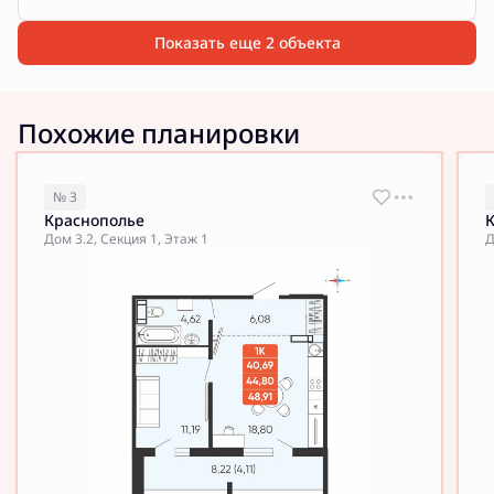
Показать еще 2 объектa
Похожие планировки
№ 3
Краснополье
Дом 3.2, Секция 1, Этаж 1
Д