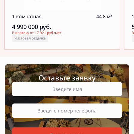
2
1-комнатная
44.8 м
4 990 000
руб.
В ипотеку от 17 921 руб./мес.
В
Чистовая отделка
Оставьте заявку