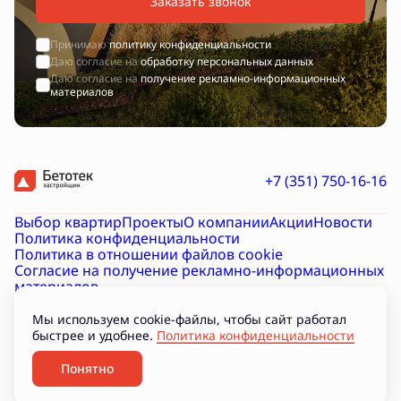
Заказать звонок
Принимаю
политику конфиденциальности
Даю согласие на
обработку персональных данных
Даю согласие на
получение рекламно-информационных
материалов
+7 (351) 750-16-16
Выбор квартир
Проекты
О компании
Акции
Новости
Политика конфиденциальности
Политика в отношении файлов cookie
Согласие на получение рекламно-информационных
материалов
Согласие на обработку персональных данных
Проектная декларация на наш.дом.рф
Документы
Мы используем cookie-файлы, чтобы сайт работал
Подборки
быстрее и удобнее.
Политика конфиденциальности
Разработано
Понятно