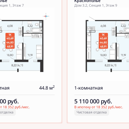
олье
Краснополье
кция 1, Этаж 7
Дом 3.2, Секция 1, Этаж 9
2
тная
44.8 м
1-комнатная
000
руб.
5 110 000
руб.
т 18 352 руб./мес.
В ипотеку от 18 352 руб./мес.
 отделка
Чистовая отделка