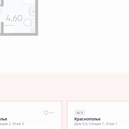
№ 9
олье
Краснополье
кция 2, Этаж 3
Дом 3.6, Секция 1, Этаж 1