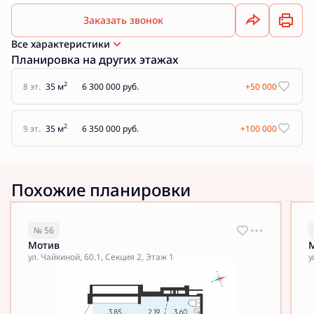
Заказать звонок
Все характеристики
Планировка на других этажах
2
8 эт.
35 м
6 300 000 руб.
+50 000
2
9 эт.
35 м
6 350 000 руб.
+100 000
Похожие планировки
№ 56
Мотив
ул. Чайкиной, 60.1, Секция 2, Этаж 1
у