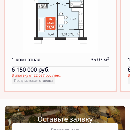
2
1-комнатная
35.07 м
6 150 000
руб.
В ипотеку от 22 087 руб./мес.
В
Предчистовая отделка
Оставьте заявку