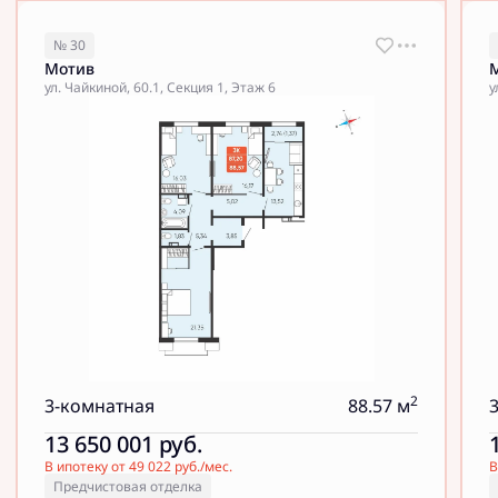
№ 30
Мотив
ул. Чайкиной, 60.1, Секция 1, Этаж 6
у
2
3-комнатная
88.57 м
13 650 001
руб.
В ипотеку от 49 022 руб./мес.
В
Предчистовая отделка