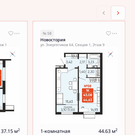
№ 58
Новостория
аж 1
ул. Энергетиков 64, Секция 1, Этаж 9
2
2
37.15 м
1-комнатная
44.63 м