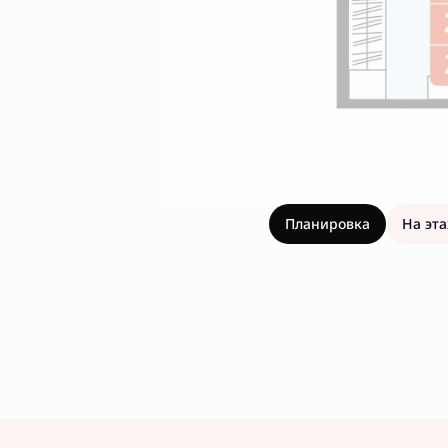
Планировка
На эт