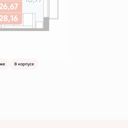
аже
В корпусе