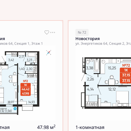
№ 72
рия
Новостория
иков 64, Секция 1, Этаж 1
ул. Энергетиков 64, Секция 2, Эт
2
тная
47.98 м
1-комнатная