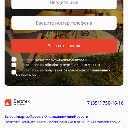
Заказать звонок
Принимаю
политику конфиденциальности
Даю согласие на
обработку персональных данных
Даю согласие на
получение рекламно-информационных
материалов
+7 (351) 750-16-16
Выбор квартир
Проекты
О компании
Акции
Новости
Политика конфиденциальности
Политика в отношении файлов cookie
Согласие на получение рекламно-информационных материалов