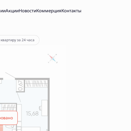
нии
Акции
Новости
Коммерция
Контакты
 квартиру за 24 часа
ровано