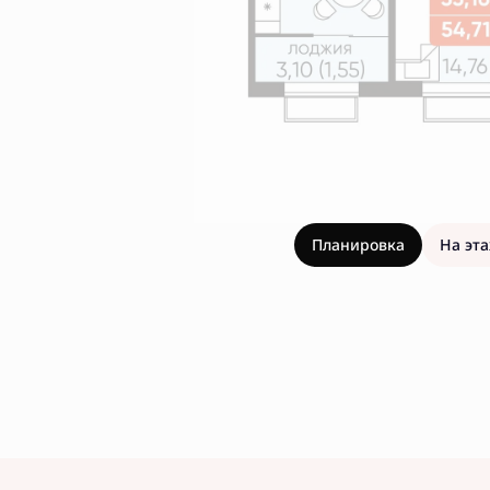
Планировка
На эт