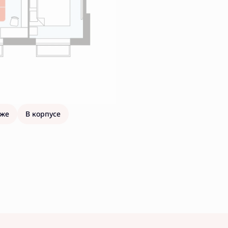
аже
В корпусе