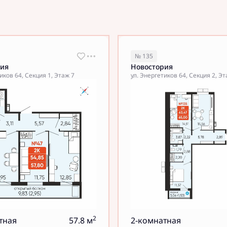
№ 135
рия
Новостория
иков 64, Секция 1, Этаж 7
ул. Энергетиков 64, Секция 2, Э
2
тная
57.8 м
2-комнатная