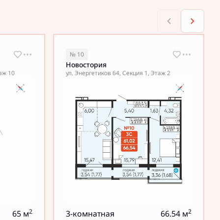
№ 10
Новостория
таж 10
ул. Энергетиков 64, Секция 1, Этаж 2
2
2
65 м
3-комнатная
66.54 м