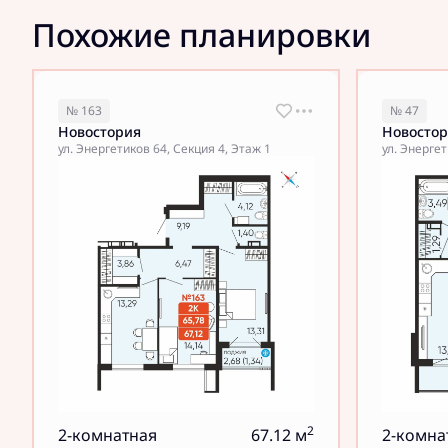
Похожие планировки
№ 163
№ 47
Новостория
Новосто
ул. Энергетиков 64, Секция 4, Этаж 1
ул. Энергет
2
2-комнатная
67.12 м
2-комна