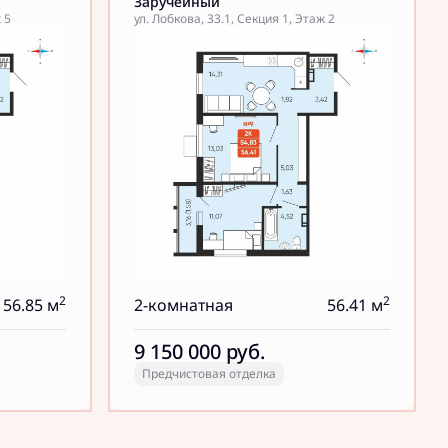
Заручейный
 5
ул. Лобкова, 33.1, Секция 1, Этаж 2
2
2
56.85 м
2-комнатная
56.41 м
9 150 000
руб.
Предчистовая отделка