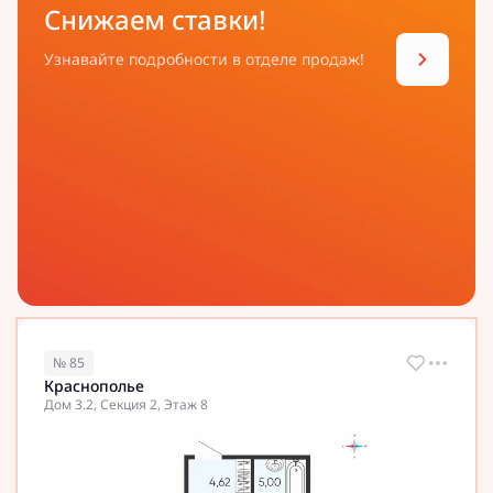
Снижаем ставки!
Узнавайте подробности в отделе продаж!
№ 85
Краснополье
Дом 3.2, Секция 2, Этаж 8