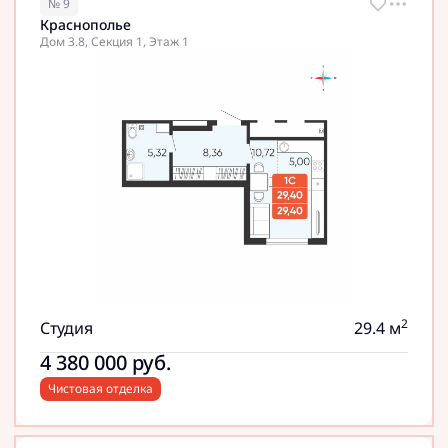
№ 9
Краснополье
Дом 3.8, Секция 1, Этаж 1
2
Студия
29.4 м
4 380 000
руб.
Чистовая отделка