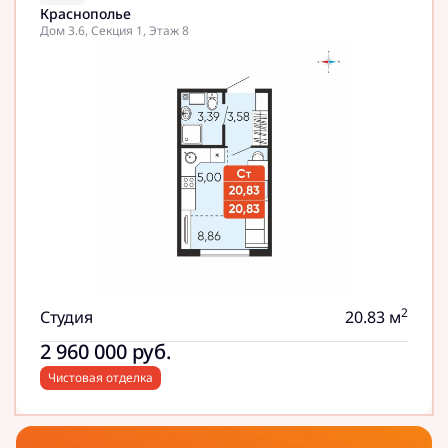
Краснополье
Дом 3.6, Секция 1, Этаж 8
2
Студия
20.83 м
2 960 000
руб.
Чистовая отделка