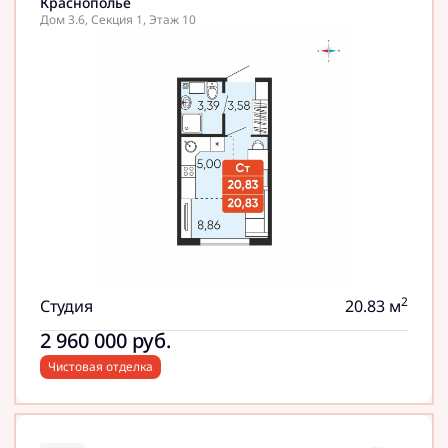
Краснополье
Дом 3.6, Секция 1, Этаж 10
2
Студия
20.83 м
2 960 000
руб.
Чистовая отделка