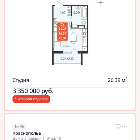
2
Студия
26.39 м
3 350 000
руб.
Чистовая отделка
№ 96
Краснополье
Дом 3.8, Секция 1, Этаж 10