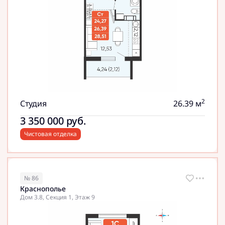
2
Студия
26.39 м
3 350 000
руб.
Чистовая отделка
№ 86
Краснополье
Дом 3.8, Секция 1, Этаж 9