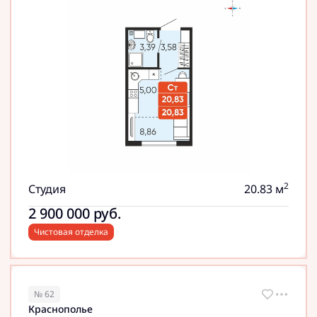
2
Студия
20.83 м
2 900 000
руб.
Чистовая отделка
№ 62
Краснополье