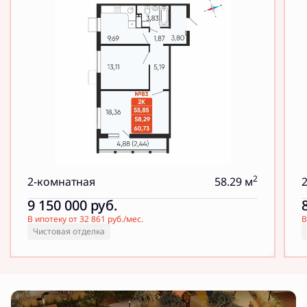
2
2-комнатная
58.29 м
9 150 000
руб.
В ипотеку от 32 861 руб./мес.
В
Чистовая отделка