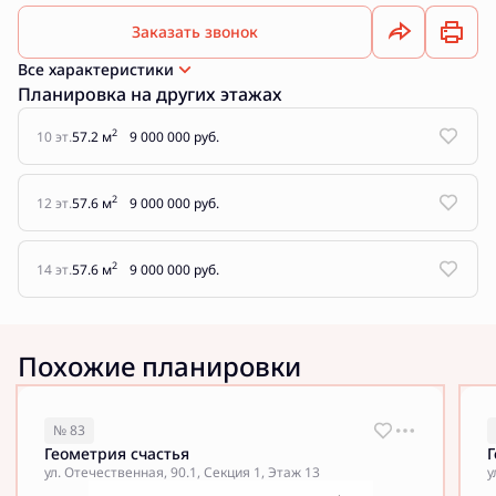
Заказать звонок
Все характеристики
Планировка на других этажах
2
10 эт.
57.2 м
9 000 000 руб.
2
12 эт.
57.6 м
9 000 000 руб.
2
14 эт.
57.6 м
9 000 000 руб.
Похожие планировки
№ 83
Геометрия счастья
Г
ул. Отечественная, 90.1, Секция 1, Этаж 13
у