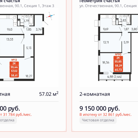
я счастья
Геометрия счастья
венная, 90.1, Секция 1, Этаж 3
ул. Отечественная, 90.1, Секция 
2
тная
57.02 м
2-комнатная
000
руб.
9 150 000
руб.
т 31 784 руб./мес.
В ипотеку от 32 861 руб./мес.
 отделка
Чистовая отделка