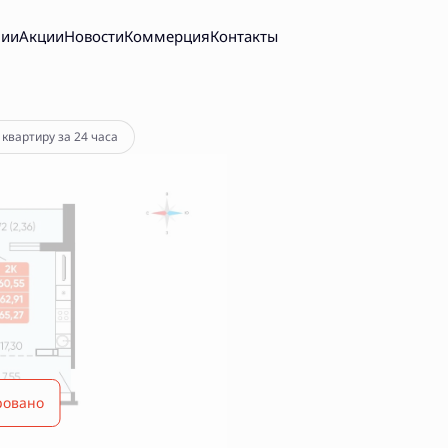
нии
Акции
Новости
Коммерция
Контакты
 квартиру за 24 часа
ровано