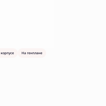
 корпусе
На генплане