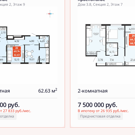
кция 2, Этаж 9
Дом 3.8, Секция 2, Этаж 7
2
тная
62.63 м
2-комнатная
000
руб.
7 500 000
руб.
т 27 833 руб./мес.
В ипотеку от 26 935 руб./мес.
 отделка
Предчистовая отделка