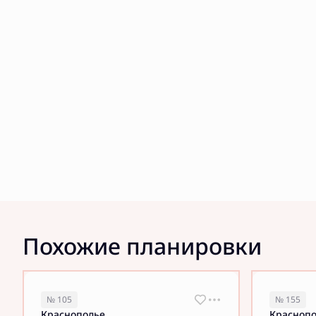
Похожие планировки
№ 105
№ 155
Краснополье
Красноп