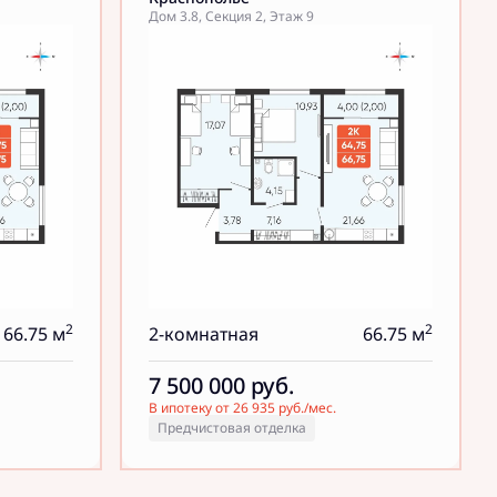
Дом 3.8, Секция 2, Этаж 9
2
2
66.75 м
2-комнатная
66.75 м
7 500 000
руб.
В ипотеку от 26 935 руб./мес.
Предчистовая отделка