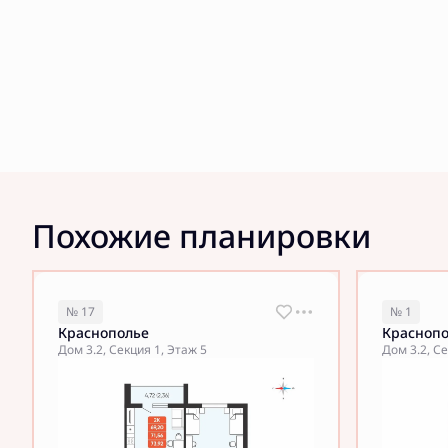
Похожие планировки
№ 17
№ 1
Краснополье
Красноп
Дом 3.2, Секция 1, Этаж 5
Дом 3.2, Се