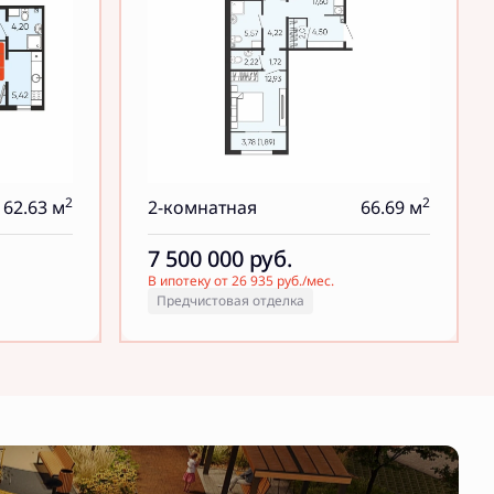
2
2
62.63 м
2-комнатная
66.69 м
7 500 000
руб.
В ипотеку от 26 935 руб./мес.
Предчистовая отделка