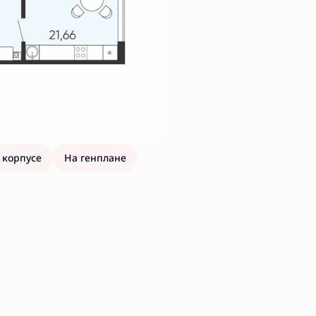
 корпусе
На генплане