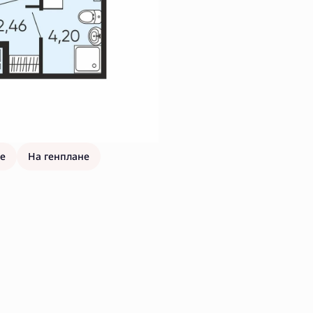
е
На генплане