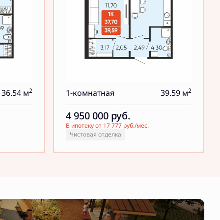
2
2
36.54 м
1-комнатная
39.59 м
4 950 000
руб.
В ипотеку от 17 777 руб./мес.
Чистовая отделка