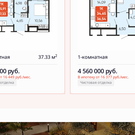
2
тная
37.33 м
1-комнатная
000
руб.
4 560 000
руб.
т 16 449 руб./мес.
В ипотеку от 16 377 руб./мес.
 отделка
Чистовая отделка