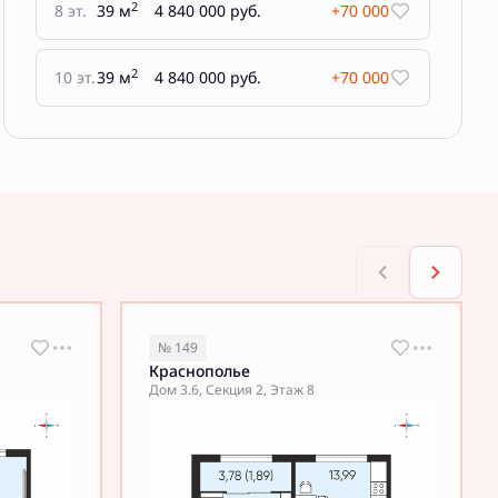
2
8 эт.
39 м
4 840 000 руб.
+70 000
2
10 эт.
39 м
4 840 000 руб.
+70 000
№ 149
Краснополье
Дом 3.6, Секция 2, Этаж 8