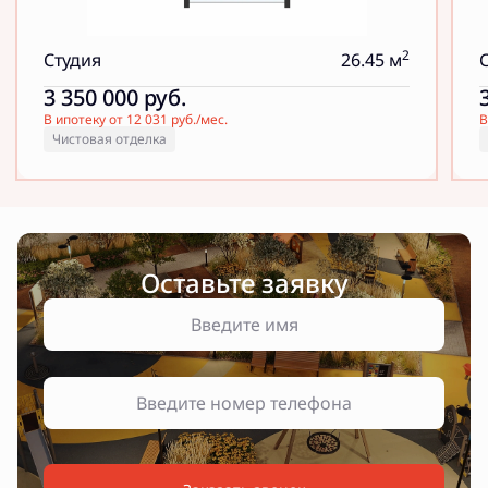
2
Студия
26.45 м
3 350 000
руб.
В ипотеку от 12 031 руб./мес.
В
Чистовая отделка
Оставьте заявку