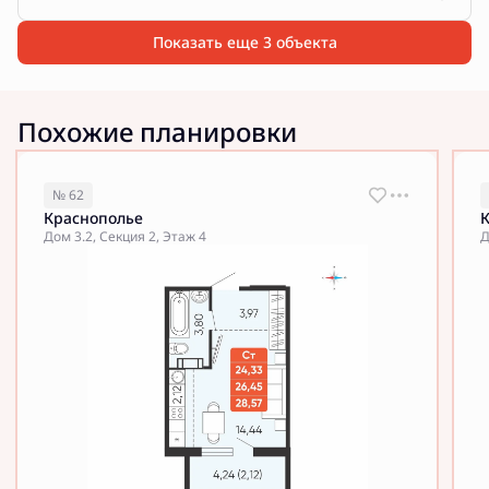
Показать еще 3 объектa
Похожие планировки
№ 62
Краснополье
Дом 3.2, Секция 2, Этаж 4
Д