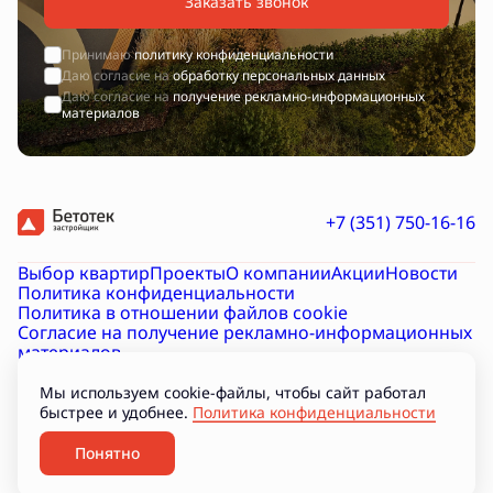
Заказать звонок
Принимаю
политику конфиденциальности
Даю согласие на
обработку персональных данных
Даю согласие на
получение рекламно-информационных
материалов
+7 (351) 750-16-16
Выбор квартир
Проекты
О компании
Акции
Новости
Политика конфиденциальности
Политика в отношении файлов cookie
Согласие на получение рекламно-информационных
материалов
Согласие на обработку персональных данных
Проектная декларация на наш.дом.рф
Документы
Мы используем cookie-файлы, чтобы сайт работал
Подборки
быстрее и удобнее.
Политика конфиденциальности
Разработано
Понятно