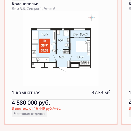
Краснополье
Дом 3.6, Секция 1, Этаж 6
Д
2
1-комнатная
37.33 м
4 580 000
руб.
В ипотеку от 16 449 руб./мес.
В
Чистовая отделка