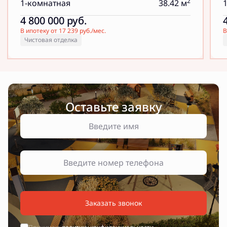
2
1-комнатная
38.42 м
4 800 000
руб.
В ипотеку от 17 239 руб./мес.
В
Чистовая отделка
Оставьте заявку
Заказать звонок