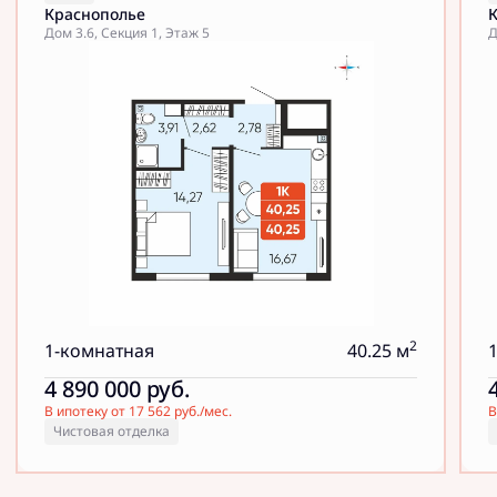
Краснополье
Дом 3.6, Секция 1, Этаж 5
Д
2
1-комнатная
40.25 м
4 890 000
руб.
В ипотеку от 17 562 руб./мес.
В
Чистовая отделка