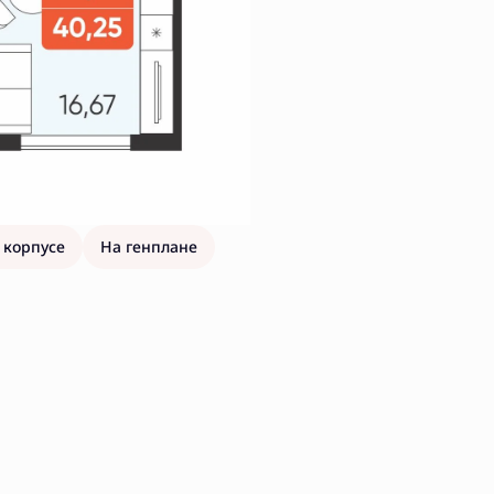
 корпусе
На генплане