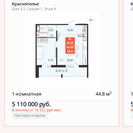
Краснополье
Дом 3.2, Секция 1, Этаж 8
Д
2
1-комнатная
44.8 м
5 110 000
руб.
В ипотеку от 18 352 руб./мес.
В
Чистовая отделка