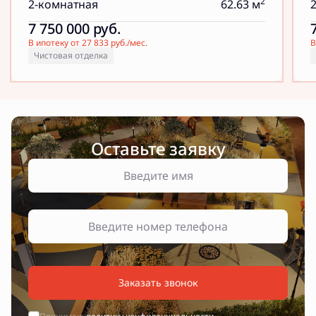
2
2-комнатная
62.63 м
7 750 000
руб.
В ипотеку от 27 833 руб./мес.
В
Чистовая отделка
Оставьте заявку
Заказать звонок