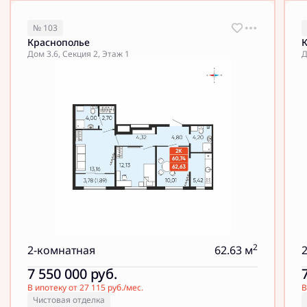
№ 103
Краснополье
Дом 3.6, Секция 2, Этаж 1
Д
2
2-комнатная
62.63 м
7 550 000
руб.
В ипотеку от 27 115 руб./мес.
В
Чистовая отделка