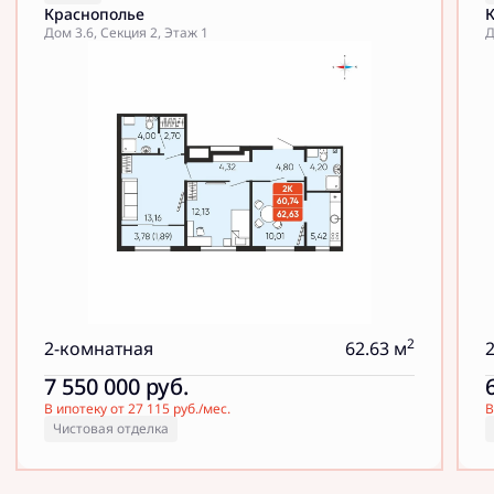
Краснополье
Дом 3.6, Секция 2, Этаж 1
Д
2
2-комнатная
62.63 м
7 550 000
руб.
В ипотеку от 27 115 руб./мес.
В
Чистовая отделка