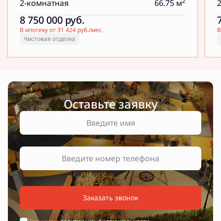
2
2-комнатная
66.75 м
8 750 000
руб.
В ипотеку от 31 424 руб./мес.
В
Чистовая отделка
Оставьте заявку
Заказать звонок