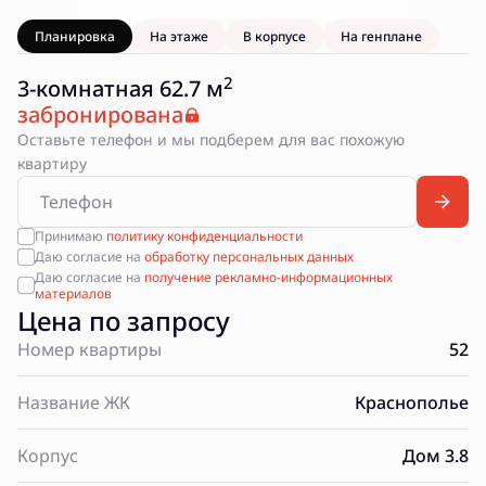
Планировка
На этаже
В корпусе
На генплане
2
3-комнатная 62.7 м
забронирована
Оставьте телефон и мы подберем для вас похожую
квартиру
Принимаю
политику конфиденциальности
Даю согласие на
обработку персональных данных
Даю согласие на
получение рекламно-информационных
материалов
Цена по запросу
Номер квартиры
52
Название ЖК
Краснополье
Корпус
Дом 3.8