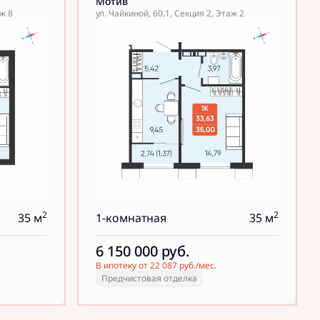
Мотив
аж 8
ул. Чайкиной, 60.1, Секция 2, Этаж 2
2
2
35 м
1-комнатная
35 м
6 150 000
руб.
В ипотеку от 22 087 руб./мес.
Предчистовая отделка