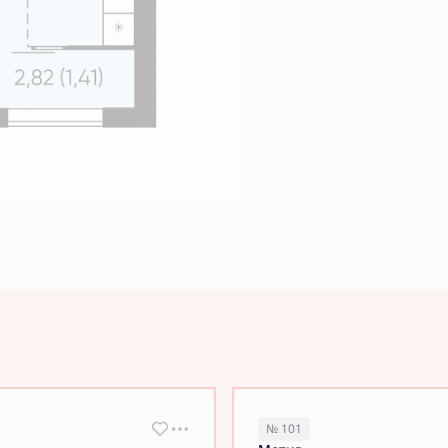
№ 101