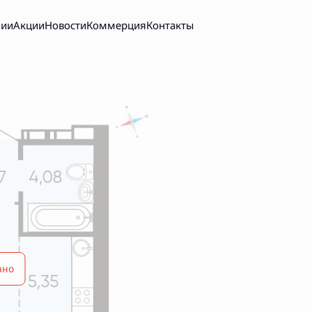
нии
Акции
Новости
Коммерция
Контакты
20 291 руб.
ано