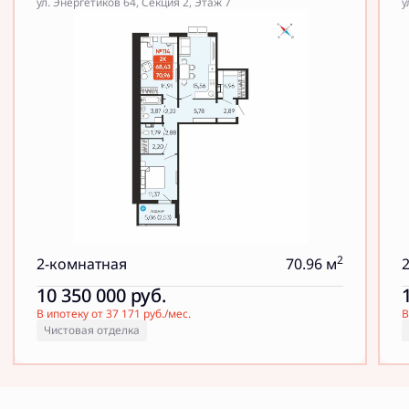
ул. Энергетиков 64, Секция 2, Этаж 7
у
2
2-комнатная
70.96 м
10 350 000
руб.
В ипотеку от 37 171 руб./мес.
В
Чистовая отделка