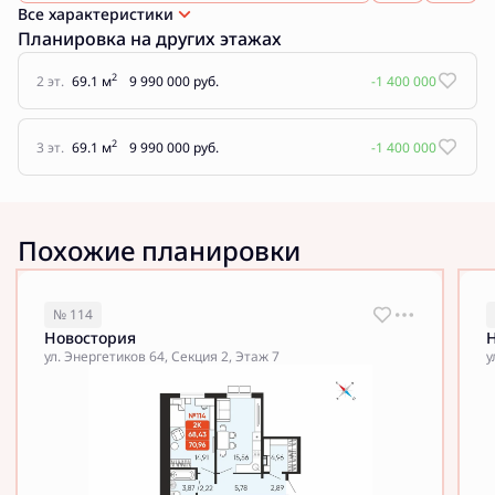
Все характеристики
Планировка на других этажах
2
2 эт.
69.1 м
9 990 000 руб.
-1 400 000
2
3 эт.
69.1 м
9 990 000 руб.
-1 400 000
Похожие планировки
№ 114
Новостория
ул. Энергетиков 64, Секция 2, Этаж 7
у