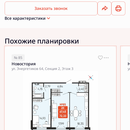
Заказать звонок
Все характеристики
Похожие планировки
№ 85
Новостория
ул. Энергетиков 64, Секция 2, Этаж 3
у