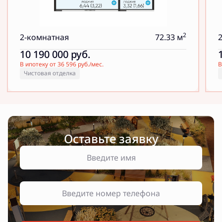
2
2-комнатная
72.33 м
10 190 000
руб.
В ипотеку от 36 596 руб./мес.
В
Чистовая отделка
Оставьте заявку