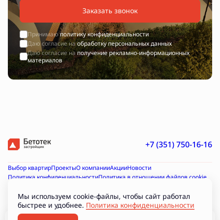
Заказать звонок
Принимаю
политику конфиденциальности
Даю согласие на
обработку персональных данных
Даю согласие на
получение рекламно-информационных
материалов
+7 (351) 750-16-16
Выбор квартир
Проекты
О компании
Акции
Новости
Политика конфиденциальности
Политика в отношении файлов cookie
Согласие на получение рекламно-информационных материалов
Согласие на обработку персональных данных
Мы используем cookie-файлы, чтобы сайт работал
быстрее и удобнее.
Политика конфиденциальности
Проектная декларация на наш.дом.рф
Документы
Подборки
Разработано