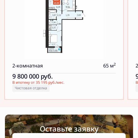
2
2-комнатная
65 м
9 800 000
руб.
В ипотеку от 35 195 руб./мес.
В
Чистовая отделка
Оставьте заявку