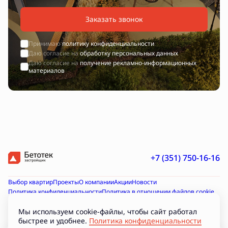
Заказать звонок
Принимаю
политику конфиденциальности
Даю согласие на
обработку персональных данных
Даю согласие на
получение рекламно-информационных
материалов
+7 (351) 750-16-16
Выбор квартир
Проекты
О компании
Акции
Новости
Политика конфиденциальности
Политика в отношении файлов cookie
Согласие на получение рекламно-информационных материалов
Согласие на обработку персональных данных
Мы используем cookie-файлы, чтобы сайт работал
быстрее и удобнее.
Политика конфиденциальности
Проектная декларация на наш.дом.рф
Документы
Подборки