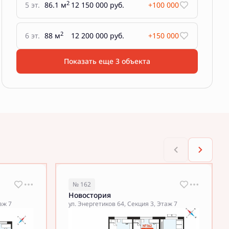
2
5 эт.
86.1 м
12 150 000 руб.
+100 000
2
6 эт.
88 м
12 200 000 руб.
+150 000
Показать еще 3 объектa
№ 162
Новостория
аж 7
ул. Энергетиков 64, Секция 3, Этаж 7