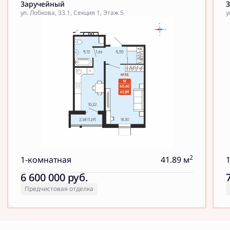
Заручейный
ул. Лобкова, 33.1, Секция 1, Этаж 5
у
2
1-комнатная
41.89 м
6 600 000
руб.
Предчистовая отделка