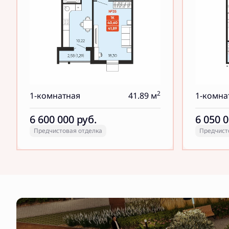
2
1-комнатная
41.89 м
1-комна
6 600 000
руб.
6 050 
Предчистовая отделка
Предчист