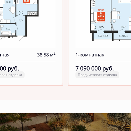
2
тная
38.58 м
1-комнатная
000
руб.
7 090 000
руб.
овая отделка
Предчистовая отделка