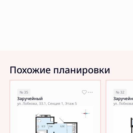
Похожие планировки
№ 35
№ 32
Заручейный
Заручей
ул. Лобкова, 33.1, Секция 1, Этаж 5
ул. Лобкова