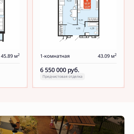
2
2
45.89 м
1-комнатная
43.09 м
6 550 000
руб.
Предчистовая отделка