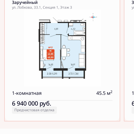
Заручейный
ул. Лобкова, 33.1, Секция 1, Этаж 3
у
2
1-комнатная
45.5 м
6 940 000
руб.
Предчистовая отделка