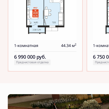
2
1-комнатная
44.34 м
1-комна
6 990 000
руб.
6 750 
Предчистовая отделка
Предчист