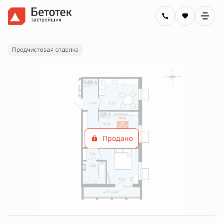
2
2-комнатная
53.72 м
Цена по запросу
Предчистовая отделка
Продано