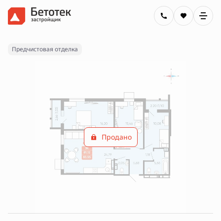
2
3-комнатная
83.55 м
Цена по запросу
Предчистовая отделка
Продано