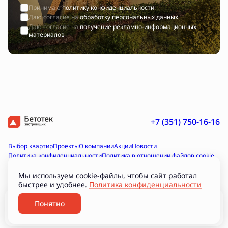
Принимаю
политику конфиденциальности
Даю согласие на
обработку персональных данных
Даю согласие на
получение рекламно-информационных
материалов
+7 (351) 750-16-16
Выбор квартир
Проекты
О компании
Акции
Новости
Политика конфиденциальности
Политика в отношении файлов cookie
Согласие на получение рекламно-информационных материалов
Согласие на обработку персональных данных
Мы используем cookie-файлы, чтобы сайт работал
быстрее и удобнее.
Политика конфиденциальности
Проектная декларация на наш.дом.рф
Документы
Подборки
Разработано
Понятно
Забронировать