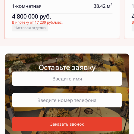
2
1-комнатная
38.42 м
4 800 000
руб.
В ипотеку от 17 239 руб./мес.
В
Чистовая отделка
Оставьте заявку
Заказать звонок