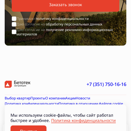
Заказать звонок
Принимаю
политику конфиденциальности
Даю согласие на
обработку персональных данных
Даю согласие на
получение рекламно-информационных
материалов
+7 (351) 750-16-16
Выбор квартир
Проекты
О компании
Акции
Новости
Политика конфиденциальности
Политика в отношении файлов cookie
Согласие на получение рекламно-информационных материалов
Согласие на обработку персональных данных
Мы используем cookie-файлы, чтобы сайт работал
быстрее и удобнее.
Политика конфиденциальности
Проектная декларация на наш.дом.рф
Документы
Подборки
Разработано