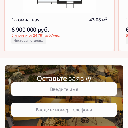
2
1-комнатная
43.08 м
6 900 000
руб.
В ипотеку от 24 781 руб./мес.
В
Чистовая отделка
Оставьте заявку