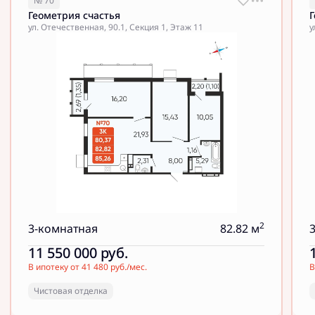
№ 70
Геометрия счастья
Г
ул. Отечественная, 90.1, Секция 1, Этаж 11
у
2
3-комнатная
82.82 м
11 550 000
руб.
В ипотеку от 41 480 руб./мес.
В
Чистовая отделка