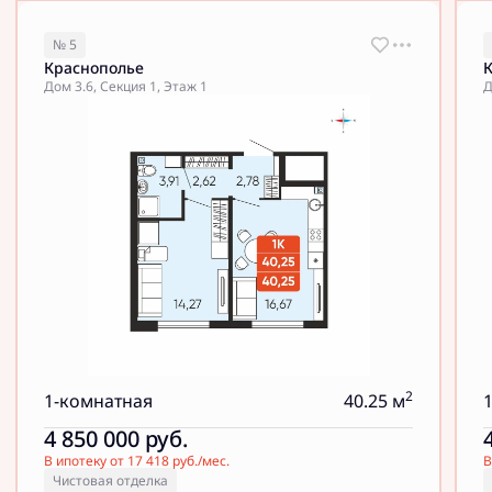
№ 5
Краснополье
Дом 3.6, Секция 1, Этаж 1
Д
2
1-комнатная
40.25 м
4 850 000
руб.
В ипотеку от 17 418 руб./мес.
В
Чистовая отделка