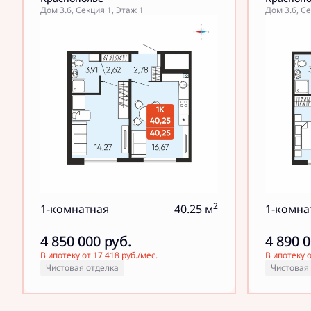
Дом 3.6, Секция 1, Этаж 1
Дом 3.6, Се
2
1-комнатная
40.25 м
1-комна
4 850 000
руб.
4 890 
В ипотеку от 17 418 руб./мес.
В ипотеку о
Чистовая отделка
Чистовая