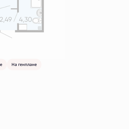
е
На генплане