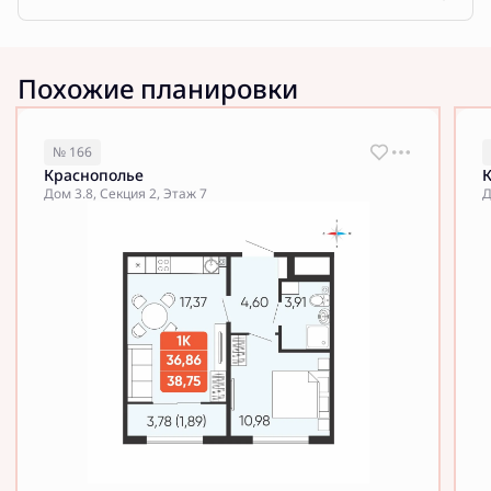
Похожие планировки
№ 166
Краснополье
Дом 3.8, Секция 2, Этаж 7
Д