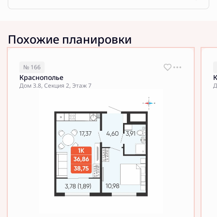
Похожие планировки
№ 166
Краснополье
Дом 3.8, Секция 2, Этаж 7
Д