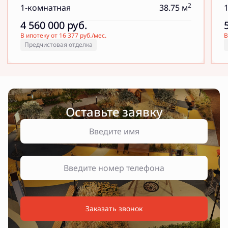
2
1-комнатная
38.75 м
4 560 000
руб.
В ипотеку от 16 377 руб./мес.
В
Предчистовая отделка
Оставьте заявку
Заказать звонок